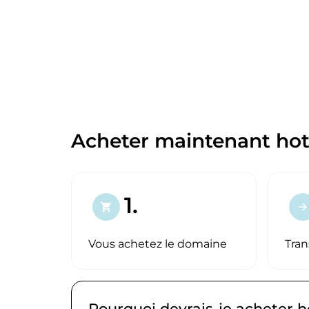
Acheter maintenant ho
1.
shopping_cart
arrow_forward
Vous achetez le domaine
Tran
Pourquoi devrais-je acheter 