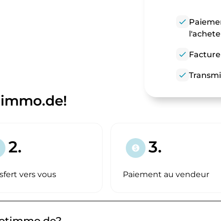
check
Paiemen
l'achet
check
Facture
check
Transmi
timmo.de!
2.
3.
paid
sfert vers vous
Paiement au vendeur
hotimmo.de?