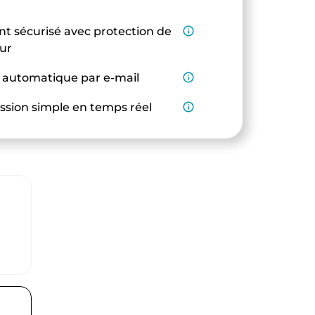
t sécurisé avec protection de
info_outline
eur
 automatique par e-mail
info_outline
ssion simple en temps réel
info_outline