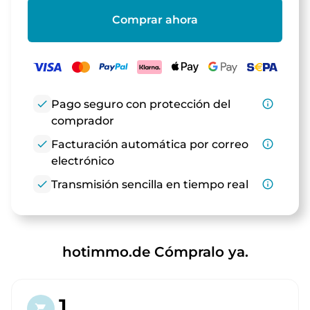
Comprar ahora
check
Pago seguro con protección del
info_outline
comprador
check
Facturación automática por correo
info_outline
electrónico
check
Transmisión sencilla en tiempo real
info_outline
hotimmo.de Cómpralo ya.
1.
shopping_cart